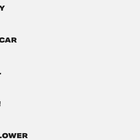
LY
 CAR
L
!
FLOWER